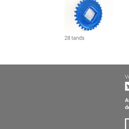
28 tands
V
A
d