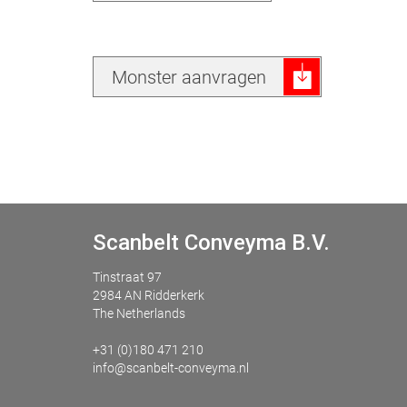
Monster aanvragen
Scanbelt Conveyma B.V.
Tinstraat 97
2984 AN Ridderkerk
The Netherlands
+31 (0)180 471 210
info@scanbelt-conveyma.nl