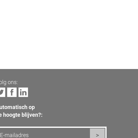
olg ons:
utomatisch op
e hoogte blijven?: