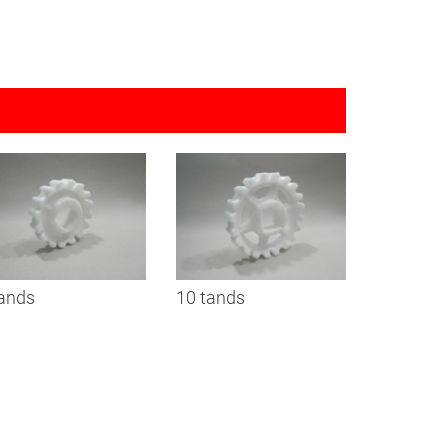
tands
10 tands