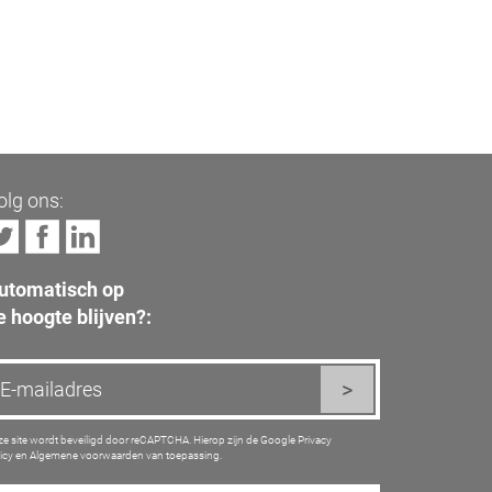
olg ons:
utomatisch op
e hoogte blijven?:
e site wordt beveiligd door reCAPTCHA. Hierop zijn de Google
Privacy
icy
en
Algemene voorwaarden
van toepassing.