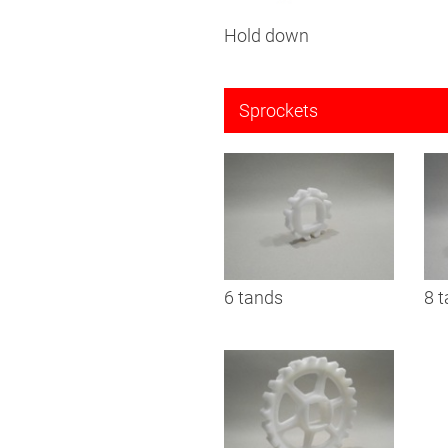
Hold down
Sprockets
6 tands
8 