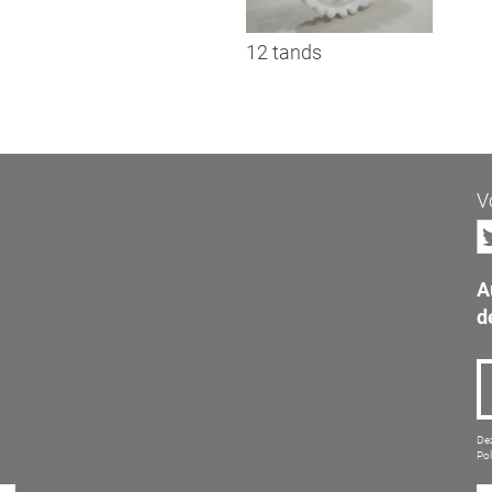
12 tands
V
A
d
Dez
Pol