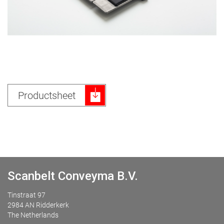
Productsheet
Scanbelt Conveyma B.V.
Tinstraat 97
2984 AN Ridderkerk
The Netherlands