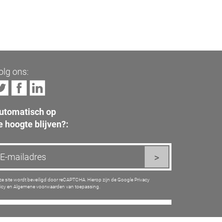
olg ons:
utomatisch op
e hoogte blijven?:
e site wordt beveiligd door reCAPTCHA. Hierop zijn de Google
Privacy
icy
en
Algemene voorwaarden
van toepassing.