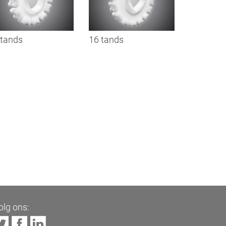
 tands
16 tands
olg ons: