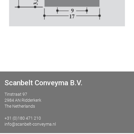
Scanbelt Conveyma B.V.
Tinstraat 97
2984 AN Ridderkerk
The Netherlands
+31 (0)180 471 210
info@scanbelt-conveyma.nl