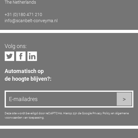
The Netherlands
+31 (0)180 471 210
info@scanbelt-conveyma.nl
Volg ons:
Automatisch op
de hoogte blijven?:
Deze site wordt beveiligd door reCAPTCHA. Hierop zijn de Google
Privacy Policy
en
Algemene
voorwaarden
van toepassing.